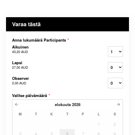
Varaa tästä
Anna lukumäärä Participants
*
Aikuinen
43,20 AUD
Lapsi
27,00 AUD
Observer
0,00 AUD
Valitse päivämäärä
*
elokuuta
2026
M
T
K
T
P
L
S
1
2
3
4
5
6
7
8
9