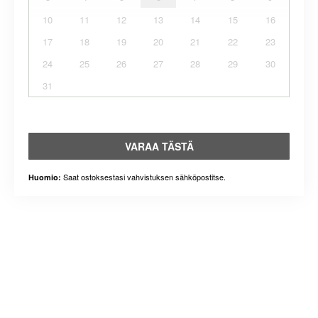
10
11
12
13
14
15
16
17
18
19
20
21
22
23
24
25
26
27
28
29
30
31
VARAA TÄSTÄ
Saat ostoksestasi vahvistuksen sähköpostitse.
Huomio: